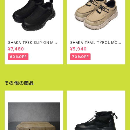
SHAKA TREK SLIP ON MOC
SHAKA TRAIL TYROL MOC
AT
EX(SAND)
¥7,480
¥5,940
60%OFF
70%OFF
その他の商品