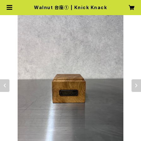
Walnut 台座① | Knick Knack