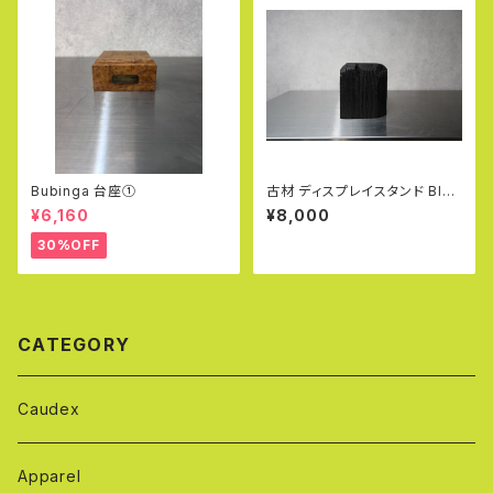
Bubinga 台座①
古材 ディスプレイスタンド Blac
k (High)
¥6,160
¥8,000
30%OFF
CATEGORY
Caudex
Apparel