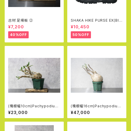
古材 足場板 ②
SHAKA HIKE PURSE EX(Bla
ck)
¥7,200
¥10,450
40%OFF
50%OFF
(塊根幅10cm)Pachypodium
(塊根幅16cm)Pachypodium
Densiflorum
rosulatum var. gracilius (5
¥23,000
¥47,000
5)