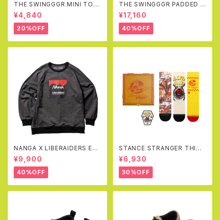
THE SWINGGGR MINI TOT
THE SWINGGGR PADDED R
EBAG, BLACK
EVERSIBLE JK (BLACK&GR
¥4,840
¥17,160
AY)
20%OFF
40%OFF
NANGA X LIBERAIDERS EC
STANCE STRANGER THING
O HYBRID SWEAT SHIRT(B
S X STANCE CREW SOCKS
¥9,900
¥6,930
LACK)
BOX SET
40%OFF
30%OFF