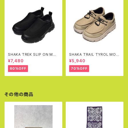
SHAKA TREK SLIP ON MOC
SHAKA TRAIL TYROL MOC
AT
EX(SAND)
¥7,480
¥5,940
60%OFF
70%OFF
その他の商品