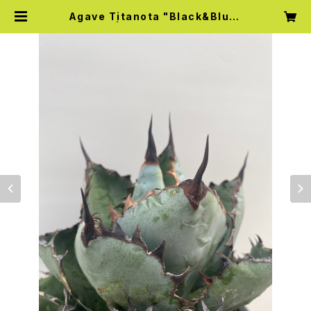
Agave Titanota "Black&Blue"
| Knick Knack