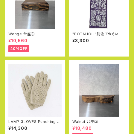
Wenge 台座③
"BOTAHOLI"別注てぬぐい
¥10,560
¥3,300
40%OFF
LAMP GLOVES Punching Gr
Walnut 台座②
ove (Greige)
¥14,300
¥18,480