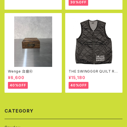
30%OFF
Wenge 台座④
THE SWINGGGR QUILT RE
VERSIBLE VEST (BLACK&G
¥6,600
¥15,180
RAY)
40%OFF
40%OFF
CATEGORY