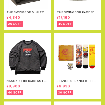
THE SWINGGGR MINI TOT
THE SWINGGGR PADDED R
EBAG, BLACK
EVERSIBLE JK (BLACK&GR
¥4,840
¥17,160
AY)
20%OFF
40%OFF
NANGA X LIBERAIDERS EC
STANCE STRANGER THING
O HYBRID SWEAT SHIRT(B
S X STANCE CREW SOCKS
¥9,900
¥6,930
LACK)
BOX SET
40%OFF
30%OFF