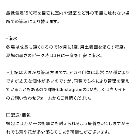
最低気温15℃程を目安に室内や温室など外の雨風に触れない場
所での管理に切り替えます。
・潅水
冬場は成長も鈍くなるので1ヶ月に1度、用土表面を湿らす程度。
夏場の暑さのピーク時は3日に一度を目安に潅水。
＊上記は大まかな管理方法です。アガベ自体は非常に品種により
ですが丈夫な個体が多いのですが、同種でも株により管理を変え
ていることもあるので詳細はInstagramのDMもしくは当サイト
のお問い合わせフォームからご質問ください。
□配送・梱包
梱包には万が一の衝撃にも耐えられるよう最善を尽くしますがそ
れでも葉や花が多少落ちてしまう可能性がございます。