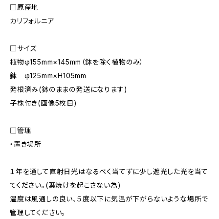
□原産地
カリフォルニア
□サイズ
植物φ155mm×145mm（鉢を除く植物のみ）
鉢 φ125mm×H105mm
発根済み(鉢のままの発送になります)
子株付き(画像5枚目)
□管理
・置き場所
１年を通して直射日光はなるべく当てずに少し遮光した光を当て
てください。(葉焼けを起こさない為)
温度は風通しの良い、５度以下に気温が下がらないような場所で
管理してください。