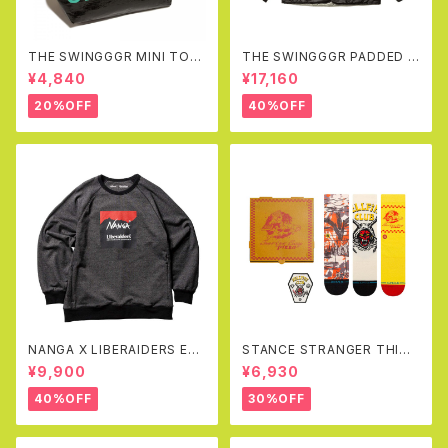
THE SWINGGGR MINI TOT
THE SWINGGGR PADDED R
EBAG, BLACK
EVERSIBLE JK (BLACK&GR
¥4,840
¥17,160
AY)
20%OFF
40%OFF
NANGA X LIBERAIDERS EC
STANCE STRANGER THING
O HYBRID SWEAT SHIRT(B
S X STANCE CREW SOCKS
¥9,900
¥6,930
LACK)
BOX SET
40%OFF
30%OFF