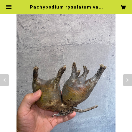
Pachypodium rosulatum var.
gracilius 分頭3 | Knick Knack