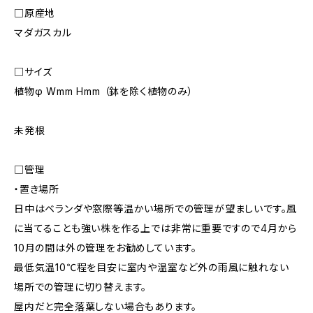
□原産地
マダガスカル
□サイズ
植物φ Wmm Hmm （鉢を除く植物のみ）
未発根
□管理
・置き場所
日中はベランダや窓際等温かい場所での管理が望ましいです。風
に当てることも強い株を作る上では非常に重要ですので4月から
10月の間は外の管理をお勧めしています。
最低気温10℃程を目安に室内や温室など外の雨風に触れない
場所での管理に切り替えます。
屋内だと完全落葉しない場合もあります。