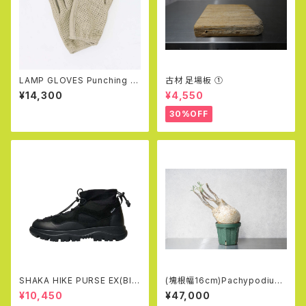
LAMP GLOVES Punching Gr
古材 足場板 ①
ove (Greige)
¥14,300
¥4,550
30%OFF
SHAKA HIKE PURSE EX(Bla
(塊根幅16cm)Pachypodium
ck)
rosulatum var. gracilius (5
¥10,450
¥47,000
5)