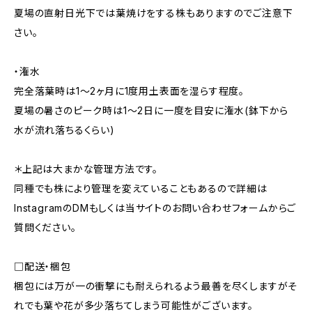
夏場の直射日光下では葉焼けをする株もありますのでご注意下
さい。
・潅水
完全落葉時は1〜2ヶ月に1度用土表面を湿らす程度。
夏場の暑さのピーク時は1〜2日に一度を目安に潅水(鉢下から
水が流れ落ちるくらい)
＊上記は大まかな管理方法です。
同種でも株により管理を変えていることもあるので詳細は
InstagramのDMもしくは当サイトのお問い合わせフォームからご
質問ください。
□配送・梱包
梱包には万が一の衝撃にも耐えられるよう最善を尽くしますがそ
れでも葉や花が多少落ちてしまう可能性がございます。