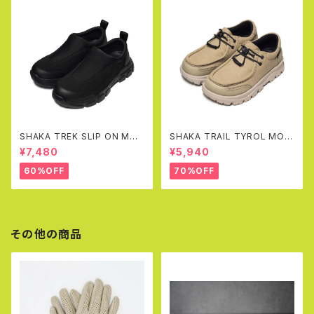
SHAKA TREK SLIP ON MOC
SHAKA TRAIL TYROL MOC
AT
EX(SAND)
¥7,480
¥5,940
60%OFF
70%OFF
その他の商品