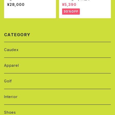
dio picta (M)
¥28,000
¥5,390
30%OFF
CATEGORY
Caudex
Apparel
Golf
Interior
Shoes