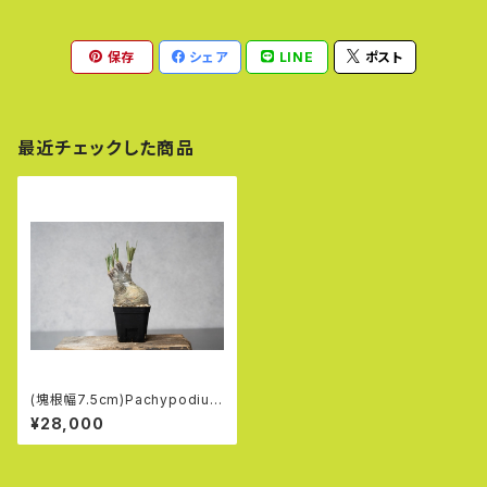
保存
シェア
LINE
ポスト
最近チェックした商品
(塊根幅7.5cm)Pachypodium
rosulatum var. gracilius (4
¥28,000
4)