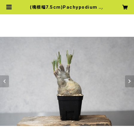
(塊根幅7.5cm)Pachypodium ro
sulatum var. gracilius (44) |
Knick Knack