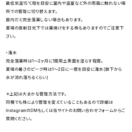
最低気温15℃程を目安に室内や温室など外の雨風に触れない場
所での管理に切り替えます。
屋内だと完全落葉しない場合もあります。
夏場の直射日光下では葉焼けをする株もありますのでご注意下
さい。
・潅水
完全落葉時は1〜2ヶ月に1度用土表面を湿らす程度。
夏場の暑さのピーク時は1〜2日に一度を目安に潅水(鉢下から
水が流れ落ちるくらい)
＊上記は大まかな管理方法です。
同種でも株により管理を変えていることもあるので詳細は
InstagramのDMもしくは当サイトのお問い合わせフォームからご
質問ください。