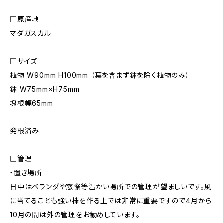
□原産地
マダガスカル
□サイズ
植物 W90mm H100mm （葉を含まず鉢を除く植物のみ）
鉢 W75mm×H75mm
塊根幅65mm
発根済み
□管理
・置き場所
日中はベランダや窓際等温かい場所での管理が望ましいです。風
に当てることも強い株を作る上では非常に重要ですので4月から
10月の間は外の管理をお勧めしています。