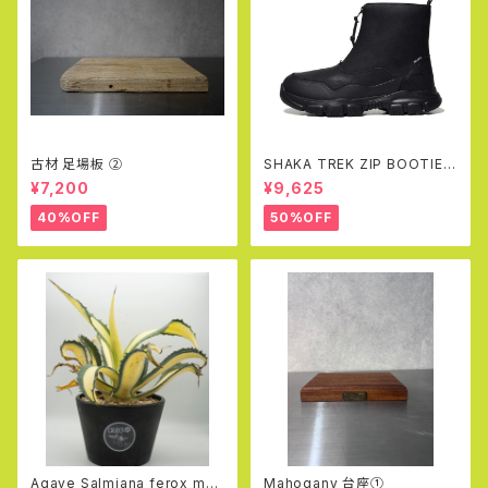
古材 足場板 ②
SHAKA TREK ZIP BOOTIE A
T 23AW (Black)
¥7,200
¥9,625
40%OFF
50%OFF
Agave Salmiana ferox me
Mahogany 台座①