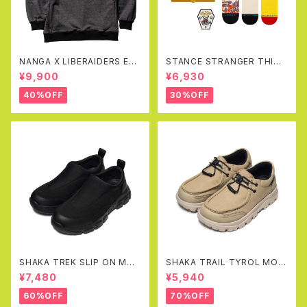
NANGA X LIBERAIDERS EC
STANCE STRANGER THING
O HYBRID SWEAT SHIRT(B
S X STANCE CREW SOCKS
¥9,900
¥6,930
LACK)
BOX SET
40%OFF
30%OFF
SHAKA TREK SLIP ON MOC
SHAKA TRAIL TYROL MOC
AT
EX(SAND)
¥7,480
¥5,940
60%OFF
70%OFF