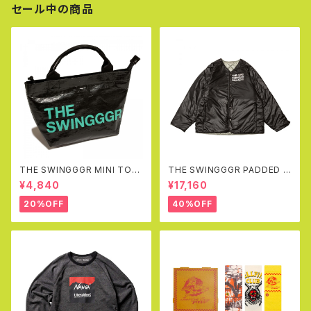
セール中の商品
THE SWINGGGR MINI TOT
THE SWINGGGR PADDED R
EBAG, BLACK
EVERSIBLE JK (BLACK&GR
¥4,840
¥17,160
AY)
20%OFF
40%OFF