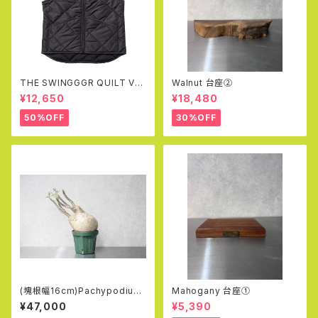
THE SWINGGGR QUILT VE
Walnut 台座②
ST(BLK)
¥12,650
¥18,480
50%OFF
30%OFF
(塊根幅16cm)Pachypodium
Mahogany 台座①
rosulatum var. gracilius (5
¥47,000
¥5,390
5)