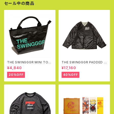
セール中の商品
THE SWINGGGR MINI TOT
THE SWINGGGR PADDED R
EBAG, BLACK
EVERSIBLE JK (BLACK&GR
¥4,840
¥17,160
AY)
20%OFF
40%OFF