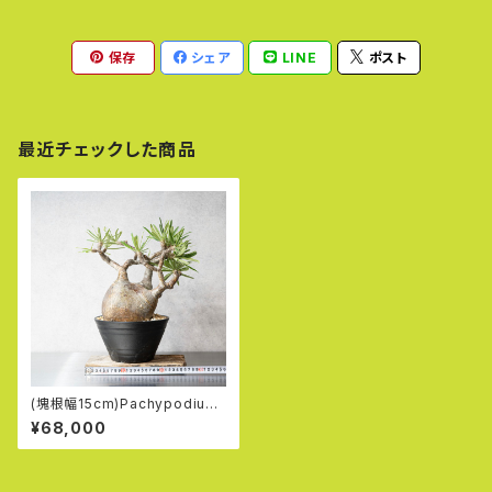
保存
シェア
LINE
ポスト
最近チェックした商品
(塊根幅15cm)Pachypodium
rosulatum var. gracilius (4
¥68,000
7)