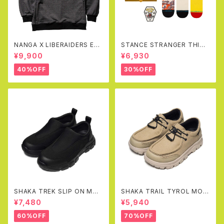
NANGA X LIBERAIDERS EC
STANCE STRANGER THING
O HYBRID SWEAT SHIRT(B
S X STANCE CREW SOCKS
¥9,900
¥6,930
LACK)
BOX SET
40%OFF
30%OFF
SHAKA TREK SLIP ON MOC
SHAKA TRAIL TYROL MOC
AT
EX(SAND)
¥7,480
¥5,940
60%OFF
70%OFF