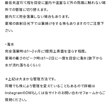
最低気温15℃程を目安に室内や温室など外の雨風に触れない場
所での管理に切り替えます。
屋内だと完全落葉しない場合もあります。
夏場の直射日光下では葉焼けをする株もありますのでご注意下
さい。
・潅水
完全落葉時は1〜2ヶ月に1度用土表面を湿らす程度。
夏場の暑さのピーク時は1〜2日に一度を目安に潅水(鉢下から
水が流れ落ちるくらい)
＊上記は大まかな管理方法です。
同種でも株により管理を変えていることもあるので詳細は
InstagramのDMもしくは当サイトのお問い合わせフォームからご
質問ください。