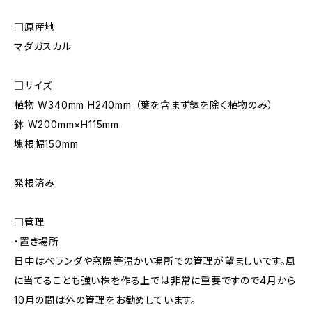
□原産地
マダガスカル
□サイズ
植物 W340mm H240mm （葉を含まず鉢を除く植物のみ）
鉢 W200mm×H115mm
塊根幅150mm
発根済み
□管理
・置き場所
日中はベランダや窓際等温かい場所での管理が望ましいです。風
に当てることも強い株を作る上では非常に重要ですので4月から
10月の間は外の管理をお勧めしています。