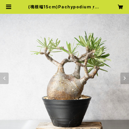
(塊根幅15cm)Pachypodium ros
ulatum var. gracilius (47) | Kn
ick Knack