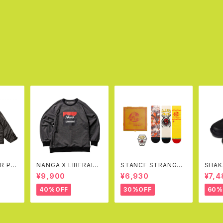
R PA
NANGA X LIBERAIDE
STANCE STRANGER
SHAK
BLE J
RS ECO HYBRID SW
THINGS X STANCE
N MO
¥9,900
¥6,930
¥7,4
Y)
EAT SHIRT(BLACK)
CREW SOCKS BOX
SET
40%OFF
30%OFF
60%