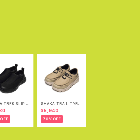
A TREK SLIP O
SHAKA TRAIL TYRO
C AT
L MOC EX(SAND)
80
¥5,940
OFF
70%OFF