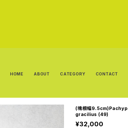
HOME
ABOUT
CATEGORY
CONTACT
(塊根幅9.5cm)Pachypod
gracilius (49)
¥32,000