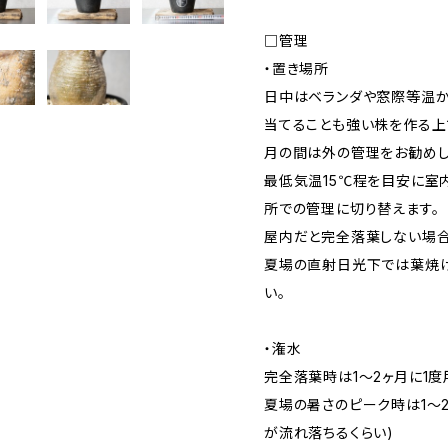
□管理
・置き場所
日中はベランダや窓際等温か
当てることも強い株を作る上
月の間は外の管理をお勧めし
最低気温15℃程を目安に室
所での管理に切り替えます。
屋内だと完全落葉しない場合
夏場の直射日光下では葉焼
い。
・潅水
完全落葉時は1〜2ヶ月に1
夏場の暑さのピーク時は1〜
が流れ落ちるくらい)