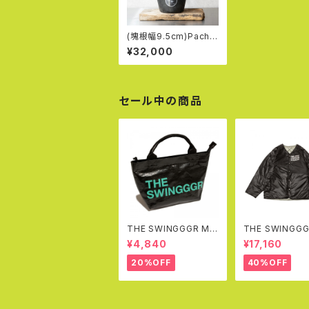
(塊根幅9.5cm)Pachy
podium rosulatum v
¥32,000
ar. gracilius (49)
セール中の商品
THE SWINGGGR MI
THE SWINGGG
NI TOTEBAG, BLAC
DDED REVERSI
¥4,840
¥17,160
K
K (BLACK&GRA
20%OFF
40%OFF