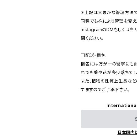
＊上記は大まかな管理方法で
同種でも株により管理を変え
InstagramのDMもしく
問ください。
□配送・梱包
梱包には万が一の衝撃にも耐
れでも葉や花が多少落ちてし
また、植物の性質上生長など
すますのでご了承下さい。
Internationa
日本国内