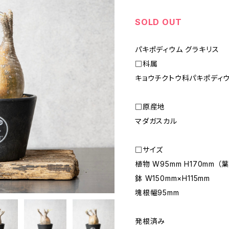
SOLD OUT
パキポディウム グラキリス
□科属
キョウチクトウ科パキポディ
□原産地
マダガスカル
□サイズ
植物 W95mm H170mm
鉢 W150mm×H115mm
塊根幅95mm
発根済み