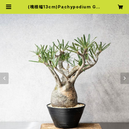
(塊根幅13cm)Pachypodium Gra
cilius Crest | Knick Knack