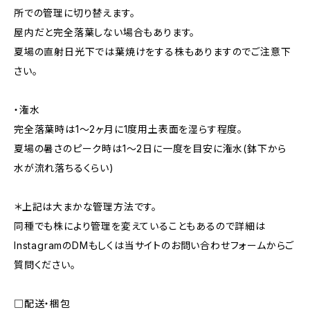
所での管理に切り替えます。
屋内だと完全落葉しない場合もあります。
夏場の直射日光下では葉焼けをする株もありますのでご注意下
さい。
・潅水
完全落葉時は1〜2ヶ月に1度用土表面を湿らす程度。
夏場の暑さのピーク時は1〜2日に一度を目安に潅水(鉢下から
水が流れ落ちるくらい)
＊上記は大まかな管理方法です。
同種でも株により管理を変えていることもあるので詳細は
InstagramのDMもしくは当サイトのお問い合わせフォームからご
質問ください。
□配送・梱包