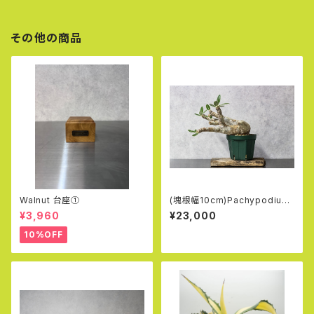
その他の商品
Walnut 台座①
(塊根幅10cm)Pachypodium
Densiflorum
¥3,960
¥23,000
10%OFF