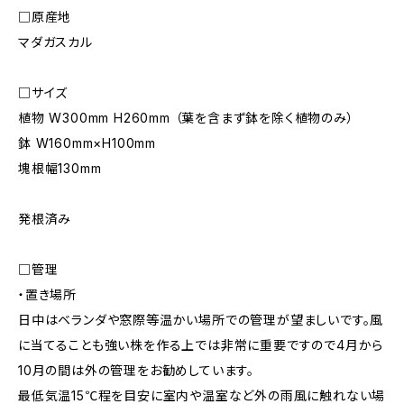
□原産地
マダガスカル
□サイズ
植物 W300mm H260mm （葉を含まず鉢を除く植物のみ）
鉢 W160mm×H100mm
塊根幅130mm
発根済み
□管理
・置き場所
日中はベランダや窓際等温かい場所での管理が望ましいです。風
に当てることも強い株を作る上では非常に重要ですので4月から
10月の間は外の管理をお勧めしています。
最低気温15℃程を目安に室内や温室など外の雨風に触れない場