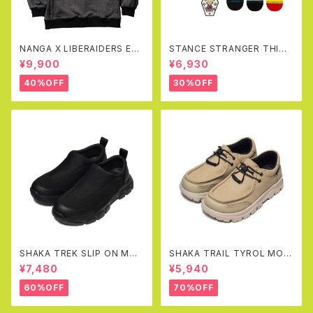
NANGA X LIBERAIDERS EC
STANCE STRANGER THING
O HYBRID SWEAT SHIRT(B
S X STANCE CREW SOCKS
¥9,900
¥6,930
LACK)
BOX SET
40%OFF
30%OFF
SHAKA TREK SLIP ON MOC
SHAKA TRAIL TYROL MOC
AT
EX(SAND)
¥7,480
¥5,940
60%OFF
70%OFF