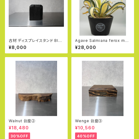
古材 ディスプレイスタンド Blac
Agave Salmiana ferox me
k (High)
dio picta (M)
¥8,000
¥28,000
Walnut 台座②
Wenge 台座③
¥18,480
¥10,560
30%OFF
40%OFF