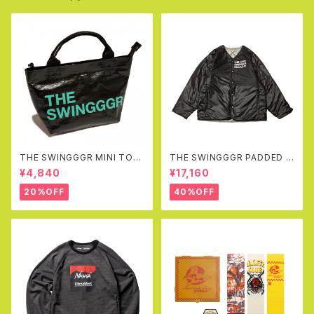
THE SWINGGGR MINI TOT
THE SWINGGGR PADDED R
EBAG, BLACK
EVERSIBLE JK (BLACK&GR
¥4,840
¥17,160
AY)
20%OFF
40%OFF