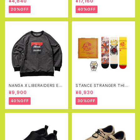
¥4,840
¥17,160
AY)
20%OFF
40%OFF
NANGA X LIBERAIDERS EC
STANCE STRANGER THING
O HYBRID SWEAT SHIRT(B
S X STANCE CREW SOCKS
¥9,900
¥6,930
LACK)
BOX SET
40%OFF
30%OFF