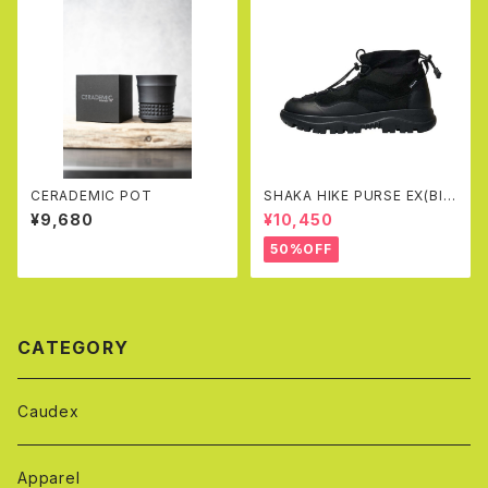
CERADEMIC POT
SHAKA HIKE PURSE EX(Bla
ck)
¥9,680
¥10,450
50%OFF
CATEGORY
Caudex
Apparel