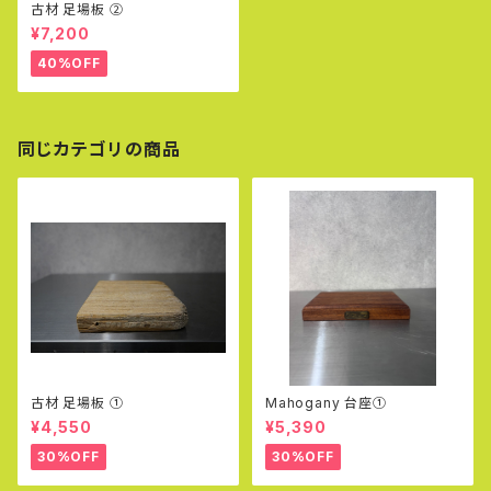
古材 足場板 ②
¥7,200
40%OFF
同じカテゴリの商品
古材 足場板 ①
Mahogany 台座①
¥4,550
¥5,390
30%OFF
30%OFF