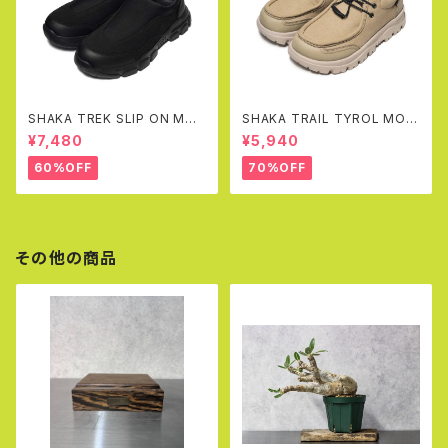
SHAKA TREK SLIP ON MOC
SHAKA TRAIL TYROL MOC
AT
EX(SAND)
¥7,480
¥5,940
60%OFF
70%OFF
その他の商品