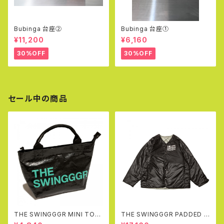
Bubinga 台座②
Bubinga 台座①
¥11,200
¥6,160
30%OFF
30%OFF
セール中の商品
THE SWINGGGR MINI TOT
THE SWINGGGR PADDED R
EBAG, BLACK
EVERSIBLE JK (BLACK&GR