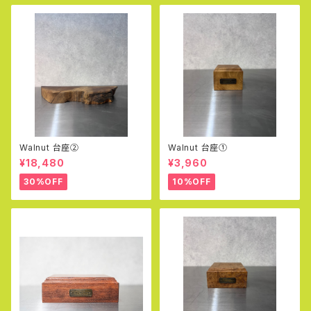
Walnut 台座②
Walnut 台座①
¥18,480
¥3,960
30%OFF
10%OFF