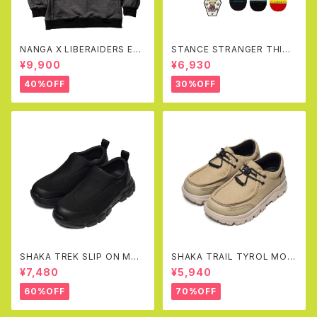
NANGA X LIBERAIDERS EC
STANCE STRANGER THING
O HYBRID SWEAT SHIRT(B
S X STANCE CREW SOCKS
¥9,900
¥6,930
LACK)
BOX SET
40%OFF
30%OFF
SHAKA TREK SLIP ON MOC
SHAKA TRAIL TYROL MOC
AT
EX(SAND)
¥7,480
¥5,940
60%OFF
70%OFF