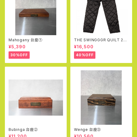
Mahogany 台座①
THE SWINGGGR QUILT 2W
AY PT (BLACK)
¥5,390
¥16,500
30%OFF
40%OFF
Bubinga 台座②
Wenge 台座③
¥11,200
¥10,560