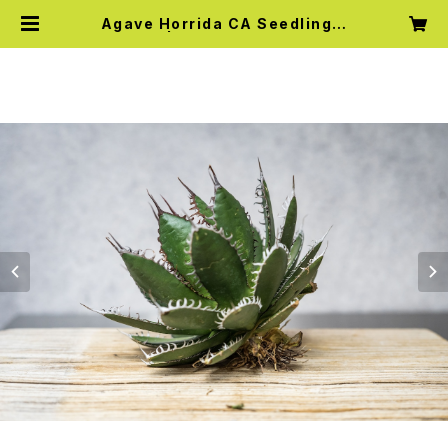
Agave Horrida CA Seedling②
| Knick Knack