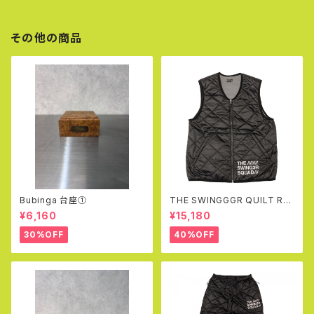
その他の商品
Bubinga 台座①
THE SWINGGGR QUILT RE
VERSIBLE VEST (BLACK&G
¥6,160
¥15,180
RAY)
30%OFF
40%OFF