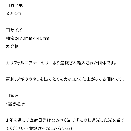
□原産地
メキシコ
□サイズ
植物φ170mm×140mm
未発根
カリフォルニアナーセリーより選抜され輸入された個体です。
連刺、ノギのウネリも出てとてもカッコよく仕上がってる個体です。
□管理
・置き場所
１年を通して直射日光はなるべく当てずに少し遮光した光を当て
てください。(葉焼けを起こさない為)