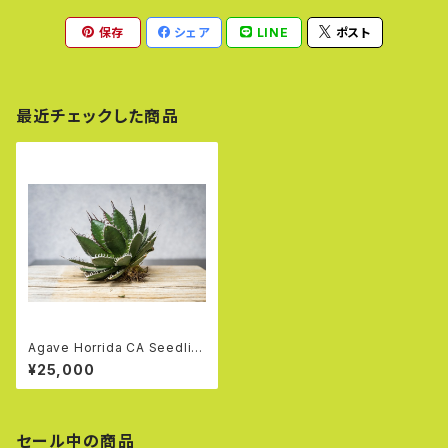
保存
シェア
LINE
ポスト
最近チェックした商品
Agave Horrida CA Seedlin
g②
¥25,000
セール中の商品