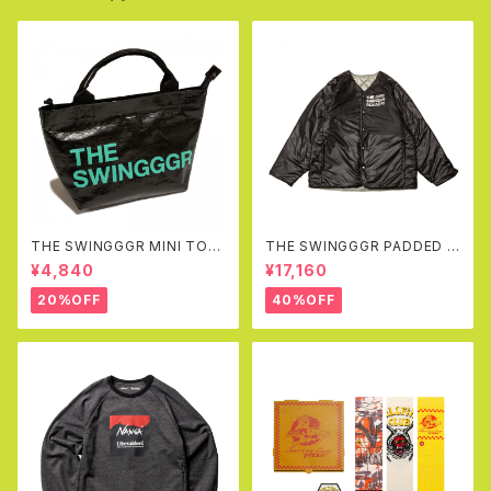
THE SWINGGGR MINI TOT
THE SWINGGGR PADDED R
EBAG, BLACK
EVERSIBLE JK (BLACK&GR
¥4,840
¥17,160
AY)
20%OFF
40%OFF