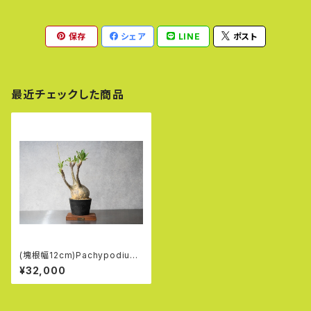
保存
シェア
LINE
ポスト
最近チェックした商品
(塊根幅12cm)Pachypodium
rosulatum var. gracilius (5
¥32,000
1)