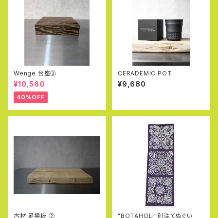
Wenge 台座③
CERADEMIC POT
¥10,560
¥9,680
40%OFF
古材 足場板 ②
"BOTAHOLI"別注てぬぐい