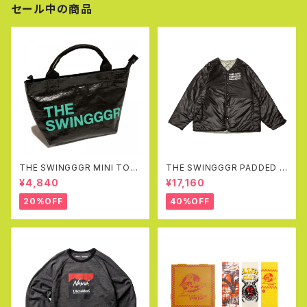
セール中の商品
THE SWINGGGR MINI TOT
THE SWINGGGR PADDED R
EBAG, BLACK
EVERSIBLE JK (BLACK&GR
¥4,840
¥17,160
AY)
20%OFF
40%OFF