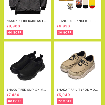
NANGA X LIBERAIDERS EC
STANCE STRANGER THING
O HYBRID SWEAT SHIRT(B
S X STANCE CREW SOCKS
¥9,900
¥6,930
LACK)
BOX SET
40%OFF
30%OFF
SHAKA TREK SLIP ON MOC
SHAKA TRAIL TYROL MOC
AT
EX(SAND)
¥7,480
¥5,940
60%OFF
70%OFF