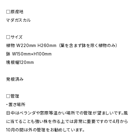
□原産地
マダガスカル
□サイズ
植物 W220mm H260mm （葉を含まず鉢を除く植物のみ）
鉢 W150mm×H100mm
塊根幅120mm
発根済み
□管理
・置き場所
日中はベランダや窓際等温かい場所での管理が望ましいです。風
に当てることも強い株を作る上では非常に重要ですので4月から
10月の間は外の管理をお勧めしています。