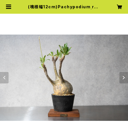
(塊根幅12cm)Pachypodium ros
ulatum var. gracilius (51) | Kn
ick Knack