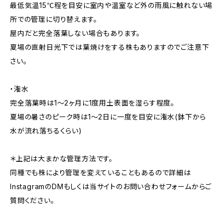
最低気温15℃程を目安に室内や温室など外の雨風に触れない場
所での管理に切り替えます。
屋内だと完全落葉しない場合もあります。
夏場の直射日光下では葉焼けをする株もありますのでご注意下
さい。
・潅水
完全落葉時は1〜2ヶ月に1度用土表面を湿らす程度。
夏場の暑さのピーク時は1〜2日に一度を目安に潅水(鉢下から
水が流れ落ちるくらい)
＊上記は大まかな管理方法です。
同種でも株により管理を変えていることもあるので詳細は
InstagramのDMもしくは当サイトのお問い合わせフォームからご
質問ください。