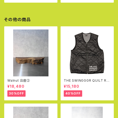
その他の商品
Walnut 台座②
THE SWINGGGR QUILT RE
VERSIBLE VEST (BLACK&G
¥18,480
¥15,180
RAY)
30%OFF
40%OFF